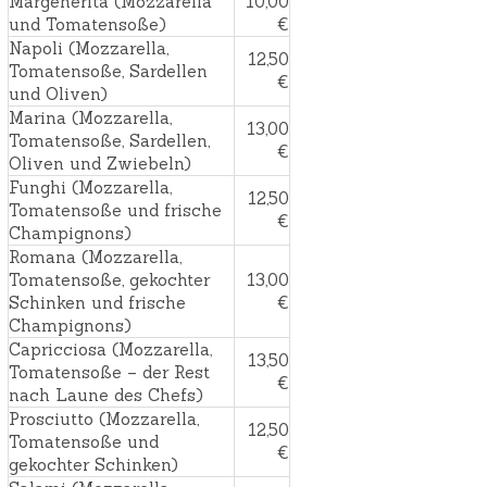
Margeherita (Mozzarella
10,00
und Tomatensoße)
€
Napoli (Mozzarella,
12,50
Tomatensoße, Sardellen
€
und Oliven)
Marina (Mozzarella,
13,00
Tomatensoße, Sardellen,
€
Oliven und Zwiebeln)
Funghi (Mozzarella,
12,50
Tomatensoße und frische
€
Champignons)
Romana (Mozzarella,
Tomatensoße, gekochter
13,00
Schinken und frische
€
Champignons)
Capricciosa (Mozzarella,
13,50
Tomatensoße – der Rest
€
nach Laune des Chefs)
Prosciutto (Mozzarella,
12,50
Tomatensoße und
€
gekochter Schinken)