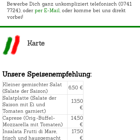
Bewerbe Dich ganz unkompliziert telefonisch (0741
7724), oder
per E-Mail,
oder komme bei uns direkt
vorbei!
Karte
Unsere Speisenempfehlung:
Kleiner gemischter Salat
6,50 €
(Salate der Saison)
Salatplatte (Salate der
13,50
Saison mit Ei und
€
Tomaten garniert)
Caprese (Orig.-Büffel-
14,50
Mozzarella mit Tomaten)
€
Insalata Frutti di Mare,
17,50
frisch und hausgemacht
€