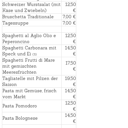
Schweizer Wurstsalat (mit
12,50
Käse und Zwiebeln)
€
Bruschetta Traditionale
7,00 €
Tagessuppe
7,00 €
Spaghetti al Aglio Olio e
12,50
Peperoncino
€
Spaghetti Carbonara mit
14,50
Speck und Ei
€
(5)
Spaghetti Frutti di Mare
17,50
mit gemischten
€
Meeresfrüchten
Tagliatelle mit Pilzen der
19,50
Saison
€
Pasta mit Gemüse, frisch
14,50
vom Markt
€
12,50
Pasta Pomodoro
€
14,50
Pasta Bolognese
€