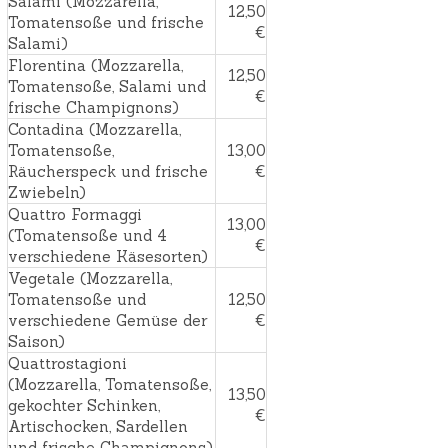
Salami (Mozzarella,
12,50
Tomatensoße und frische
€
Salami)
Florentina (Mozzarella,
12,50
Tomatensoße, Salami und
€
frische Champignons)
Contadina (Mozzarella,
Tomatensoße,
13,00
Räucherspeck und frische
€
Zwiebeln)
Quattro Formaggi
13,00
(Tomatensoße und 4
€
verschiedene Käsesorten)
Vegetale (Mozzarella,
Tomatensoße und
12,50
verschiedene Gemüse der
€
Saison)
Quattrostagioni
(Mozzarella, Tomatensoße,
13,50
gekochter Schinken,
€
Artischocken, Sardellen
und frische Champignons)