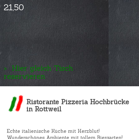
21,50
>
Hier gleich Tisch
reservieren
Ristorante Pizzeria Hochbrücke
in Rottweil
Echte italienische Küche mit Herzblut!
Wunderschönes Ambiente mit tollem Biergarten!