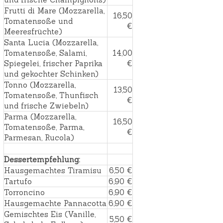
Frutti di Mare (Mozzarella,
16,50
Tomatensoße und
€
Meeresfrüchte)
Santa Lucia (Mozzarella,
Tomatensoße, Salami,
14,00
Spiegelei, frischer Paprika
€
und gekochter Schinken)
Tonno (Mozzarella,
13,50
Tomatensoße, Thunfisch
€
und frische Zwiebeln)
Parma (Mozzarella,
16,50
Tomatensoße, Parma,
€
Parmesan, Rucola)
Dessertempfehlung:
Hausgemachtes Tiramisu
6,50 €
Tartufo
6,90 €
Torroncino
6,90 €
Hausgemachte Pannacotta
6,90 €
Gemischtes Eis (Vanille,
5,50 €