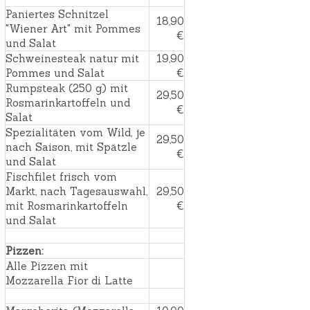
Paniertes Schnitzel
18,90
"Wiener Art" mit Pommes
€
und Salat
Schweinesteak natur mit
19,90
Pommes und Salat
€
Rumpsteak (250 g) mit
29,50
Rosmarinkartoffeln und
€
Salat
Spezialitäten vom Wild, je
29,50
nach Saison, mit Spätzle
€
und Salat
Fischfilet frisch vom
Markt, nach Tagesauswahl,
29,50
mit Rosmarinkartoffeln
€
und Salat
Pizzen:
Alle Pizzen mit
Mozzarella Fior di Latte